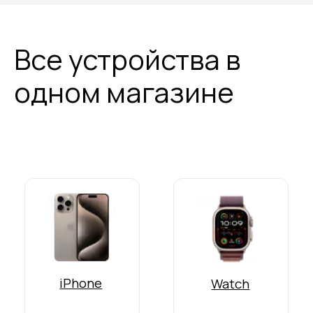
+7 (960) 556-06-00
Брянск, проспект Ленина 6А/1, 3 этаж,
ТЦ «РОДИНА» с 10:00 до 20:00
Москва, Багратионовский пр., 7, корп. 2
WhatsApp
Telegram
iPhone
Airpods
Mac
iPad
Watch
Samsung
Игровые приставки
Акссесуары
Настройка устройства
Каталог
Гарантия
Контакты