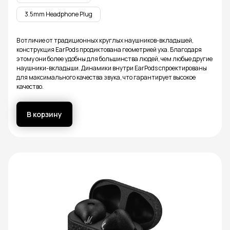
3.5mm Headphone Plug
В отличие от традиционных круглых наушников-вкладышей,
конструкция EarPods продиктована геометрией уха. Благодаря
этому они более удобны для большинства людей, чем любые другие
наушники-вкладыши. Динамики внутри EarPods спроектированы
для максимального качества звука, что гарантирует высокое
качество.
В корзину