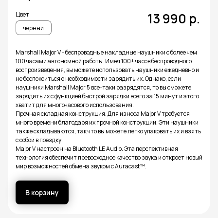
13 990
р.
Цвет
черный
Игровые
Аксессуары
приставки
Marshall Major V - беспроводные накладные наушники с более чем
100 часами автономной работы. Имея 100+ часов беспроводного
воспроизведения, вы можете использовать наушники ежедневно и
не беспокоиться о необходимости зарядить их. Однако, если
наушники Marshall Major 5 все-таки разрядятся, то вы сможете
зарядить их с функцией быстрой зарядки всего за 15 минут и этого
хватит для многочасового использования.
Прочная складная конструкция. Для износа Major V требуется
много времени благодаря их прочной конструкции. Эти наушники
также складываются, так что вы можете легко упаковать их и взять
с собой в поездку.
Major V настроен на Bluetooth LE Audio. Эта перспективная
технология обеспечит превосходное качество звука и откроет новый
мир возможностей обмена звуком с Auracast™.
В корзину