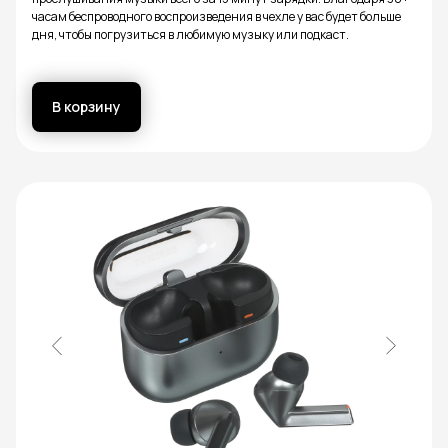
часам беспроводного воспроизведения в чехле у вас будет больше
дня, чтобы погрузиться в любимую музыку или подкаст.
В корзину
Купить наушники Apple,
Главная
Каталог
amsung и других брендов
Каталог
в Брянске