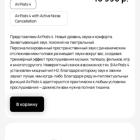
AirPods 4
AirPods 4 with Active Noise
Cancellation
Представляем AirPods 4. Новый уровень звука и комфорта.
Захватывающий звук, похожий на театральный.
Персонализированный пространственный звук с динамическим
отслеживанием головок размещает звуки вокруг вас, создавая
трехмерный эффект прослушивания музыки, телешоу, фильмов, игр
и многого другого. Невероятный скачок в возможностях. В AirPods 4
установлен мощный чип H2, благодаря которому звук и звонки
звучат лучше, чем когда-либо. Благодаря ряду интеллектуальных
функций AirPods 4 адаптируются практически к любым условиям
прослушивания — даже если вам нужна полная тишина.
В корзину