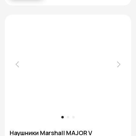
AirPods
Samsung
iPad
Настройка
Dyson
устройства
Наушники Marshall MAJOR V