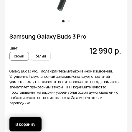
Все устройства в
одном магазине
Samsung Galaxy Buds 3 Pro
12 990
р.
Цвет
серый
белый
Galaxy Buds3 Pro. Наслаждайтесь музыкой в ​​ином измерении.
Улучшенный двухполосный динамик использует отдельный
iPhone
Watch
усилитель для низкочастотного и высокочастотного динамиков и
впечатляет прекрасным звуком HiFi. Поднимите качество
прослушивания на высокий уровень благодаря шумоподавлению
на базе искусственного интеллекта Galaxy и функциям
переводчика.
В корзину
Mac