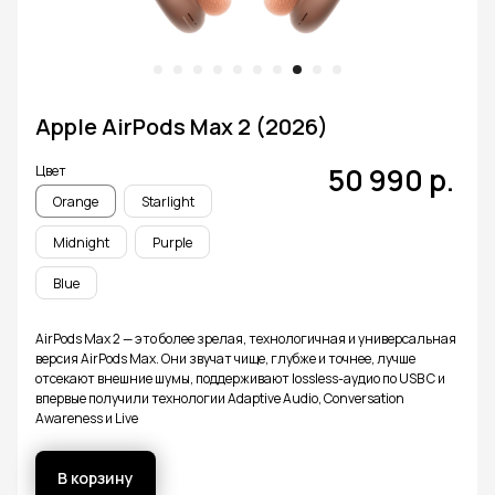
Apple AirPods Max 2 (2026)
50 990
р.
Цвет
Orange
Starlight
Midnight
Purple
Blue
AirPods Max 2 — это более зрелая, технологичная и универсальная
версия AirPods Max. Они звучат чище, глубже и точнее, лучше
отсекают внешние шумы, поддерживают lossless-аудио по USB C и
впервые получили технологии Adaptive Audio, Conversation
Awareness и Live
В корзину