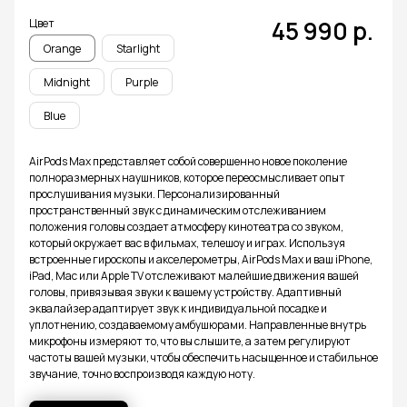
45 990
р.
Цвет
Orange
Starlight
Midnight
Purple
Blue
AirPods Max представляет собой совершенно новое поколение
полноразмерных наушников, которое переосмысливает опыт
прослушивания музыки. Персонализированный
пространственный звук с динамическим отслеживанием
положения головы создает атмосферу кинотеатра со звуком,
который окружает вас в фильмах, телешоу и играх. Используя
встроенные гироскопы и акселерометры, AirPods Max и ваш iPhone,
iPad, Mac или Apple TV отслеживают малейшие движения вашей
головы, привязывая звуки к вашему устройству. Адаптивный
эквалайзер адаптирует звук к индивидуальной посадке и
уплотнению, создаваемому амбушюрами. Направленные внутрь
микрофоны измеряют то, что вы слышите, а затем регулируют
частоты вашей музыки, чтобы обеспечить насыщенное и стабильное
звучание, точно воспроизводя каждую ноту.