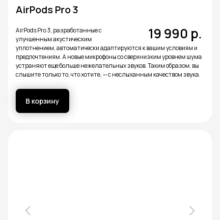
AirPods Pro 3
19 990
р.
AirPods Pro 3, разработанные с
улучшенным акустическим
уплотнением, автоматически адаптируются к вашим условиям и
предпочтениям. А новые микрофоны со сверхнизким уровнем шума
устраняют еще больше нежелательных звуков. Таким образом, вы
слышите только то, что хотите, — с неслыханным качеством звука.
В корзину